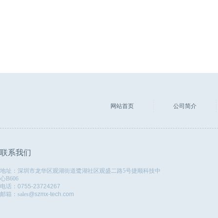
网站首页
公司简介
联系我们
地址：
深圳市龙华区观湖街道鹭湖社区观盛二路5号捷顺科技中
心B606
电话：
0755-23724267
邮箱：sales
@szmx-tech.com